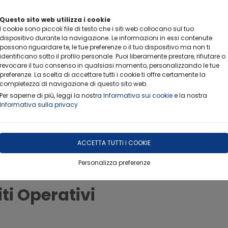
FERIE ESTIVE-RITIRO CAMPIONI
Questo sito web utilizza i cookie
Info importanti per non rimanere scottati
I cookie sono piccoli file di testo che i siti web collocano sul tuo
dispositivo durante la navigazione. Le informazioni in essi contenute
possono riguardare te, le tue preferenze o il tuo dispositivo ma non ti
identificano sotto il profilo personale. Puoi liberamente prestare, rifiutare o
revocare il tuo consenso in qualsiasi momento, personalizzando le tue
preferenze. La scelta di accettare tutti i cookie ti offre certamente la
completezza di navigazione di questo sito web.
Per saperne di più, leggi la nostra
Informativa sui cookie
e la nostra
AMBITI OPERATIVI
EVENTI
LETTERA DI RICHIESTA
Informativa sulla privacy
QUESTIONARIO DI GRADIMENTO
FOTO GALLERY
ACCETTA TUTTI I COOKIE
Personalizza preferenze
ti Operativi