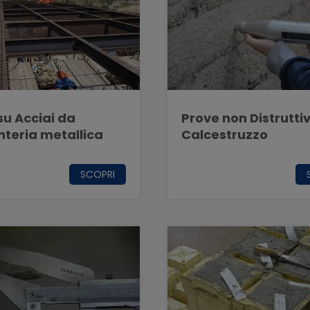
su Acciai da
Prove non Distrutti
teria metallica
Calcestruzzo
SCOPRI