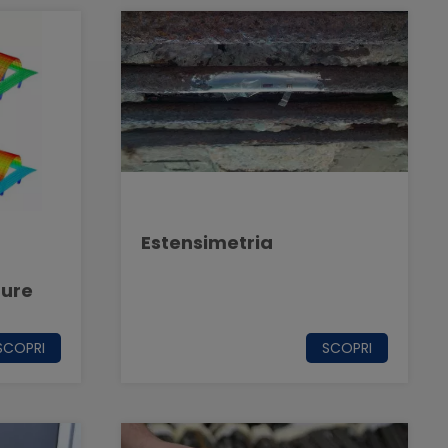
Estensimetria
ture
SCOPRI
SCOPRI