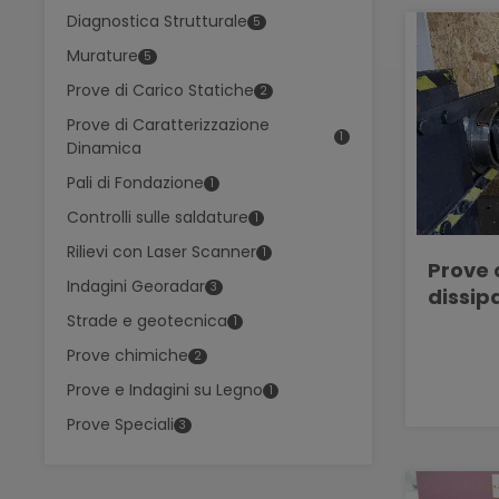
Diagnostica Strutturale
5
Murature
5
Prove di Carico Statiche
2
Prove di Caratterizzazione
1
Dinamica
Pali di Fondazione
1
Controlli sulle saldature
1
Rilievi con Laser Scanner
1
Prove 
Indagini Georadar
3
dissipa
Strade e geotecnica
1
Prove chimiche
2
Prove e Indagini su Legno
1
Prove Speciali
3