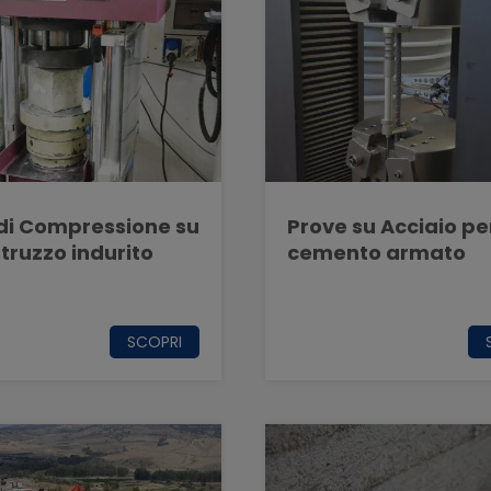
di Compressione su
Prove su Acciaio pe
truzzo indurito
cemento armato
SCOPRI