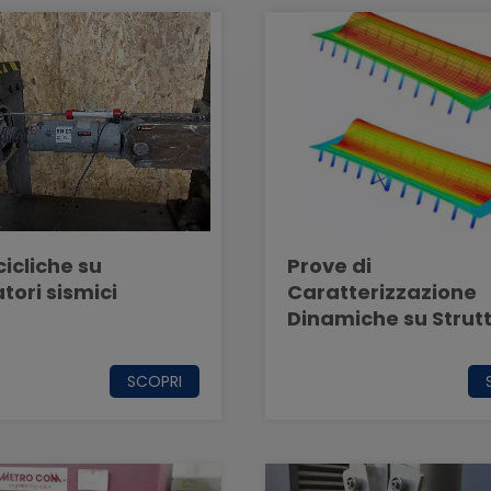
cicliche su
Prove di
tori sismici
Caratterizzazione
Dinamiche su Strut
SCOPRI