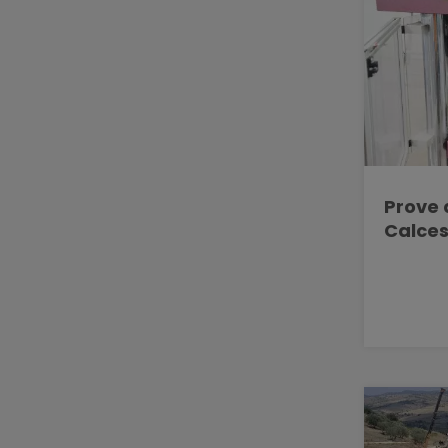
Prove 
Calces