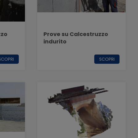
zzo
Prove su Calcestruzzo
indurito
SCOPRI
SCOPRI