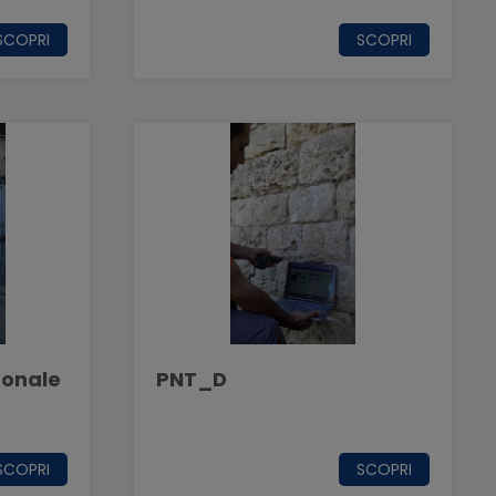
SCOPRI
SCOPRI
gonale
PNT_D
SCOPRI
SCOPRI