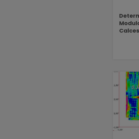
Determ
Modulo
Calces