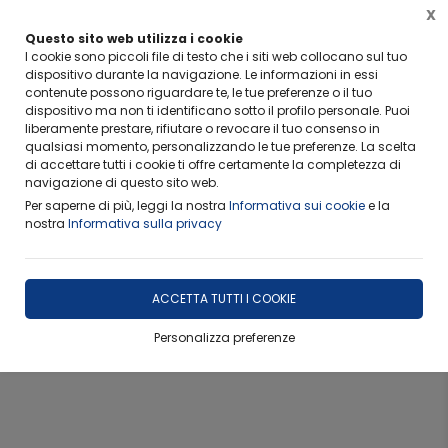
X
FERIE ESTIVE-RITIRO CAMPIONI
Questo sito web utilizza i cookie
Info importanti per non rimanere scottati
I cookie sono piccoli file di testo che i siti web collocano sul tuo
dispositivo durante la navigazione. Le informazioni in essi
contenute possono riguardare te, le tue preferenze o il tuo
dispositivo ma non ti identificano sotto il profilo personale. Puoi
liberamente prestare, rifiutare o revocare il tuo consenso in
qualsiasi momento, personalizzando le tue preferenze. La scelta
di accettare tutti i cookie ti offre certamente la completezza di
navigazione di questo sito web.
Per saperne di più, leggi la nostra
Informativa sui cookie
e la
nostra
Informativa sulla privacy
ACCETTA TUTTI I COOKIE
Personalizza preferenze