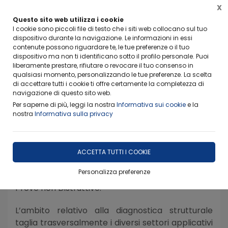
X
FERIE ESTIVE-RITIRO CAMPIONI
Questo sito web utilizza i cookie
Info importanti per non rimanere scottati
I cookie sono piccoli file di testo che i siti web collocano sul tuo
dispositivo durante la navigazione. Le informazioni in essi
contenute possono riguardare te, le tue preferenze o il tuo
dispositivo ma non ti identificano sotto il profilo personale. Puoi
liberamente prestare, rifiutare o revocare il tuo consenso in
qualsiasi momento, personalizzando le tue preferenze. La scelta
di accettare tutti i cookie ti offre certamente la completezza di
Home
Ambiti Operativi
Diagnostica Strutturale
navigazione di questo sito web.
Per saperne di più, leggi la nostra
Informativa sui cookie
e la
Il Laboratorio Dismat garantisce la necessaria
nostra
Informativa sulla privacy
professionalità ed esperienza per sincronizzare
tempi, metodi e risorse specifiche ottimizzando
l’analisi tecnico-operativa e razionalizzando i
ACCETTA TUTTI I COOKIE
diversi sistemi di diagnosi strutturale utilizzati
Personalizza preferenze
grazie a personale certificato II e III livello per
Prove non Distruttive.
L’ambito relativo alla diagnostica strutturale
taglia trasversalmente i diversi settori applicativi