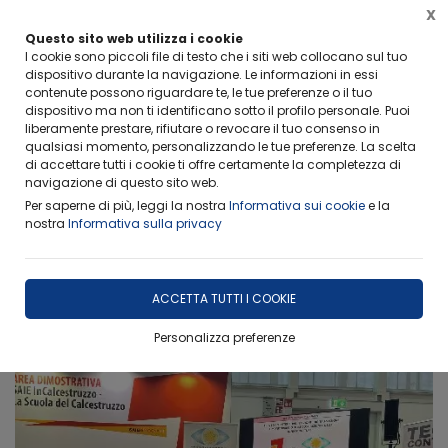
X
FERIE ESTIVE-RITIRO CAMPIONI
Questo sito web utilizza i cookie
Info importanti per non rimanere scottati
I cookie sono piccoli file di testo che i siti web collocano sul tuo
dispositivo durante la navigazione. Le informazioni in essi
contenute possono riguardare te, le tue preferenze o il tuo
dispositivo ma non ti identificano sotto il profilo personale. Puoi
liberamente prestare, rifiutare o revocare il tuo consenso in
qualsiasi momento, personalizzando le tue preferenze. La scelta
di accettare tutti i cookie ti offre certamente la completezza di
Home
SAIE Bologna 2024
navigazione di questo sito web.
Per saperne di più, leggi la nostra
Informativa sui cookie
e la
FILTRA
nostra
Informativa sulla privacy
SAIE Bologna 2024
ACCETTA TUTTI I COOKIE
8 risultati
Personalizza preferenze