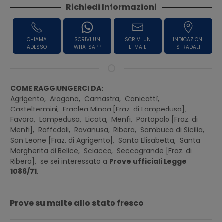
Richiedi Informazioni
CHIAMA
SCRIVI UN
SCRIVI UN
INDICAZIONI
ADESSO
WHATSAPP
E-MAIL
STRADALI
COME RAGGIUNGERCI DA:
Agrigento,
Aragona,
Camastra,
Canicattì,
Casteltermini,
Eraclea Minoa [Fraz. di Lampedusa],
Favara,
Lampedusa,
Licata,
Menfi,
Portopalo [Fraz. di
Menfi],
Raffadali,
Ravanusa,
Ribera,
Sambuca di Sicilia,
San Leone [Fraz. di Agrigento],
Santa Elisabetta,
Santa
Margherita di Belice,
Sciacca,
Seccagrande [Fraz. di
Ribera],
se sei interessato a
Prove ufficiali Legge
1086/71
.
Prove su malte allo stato fresco