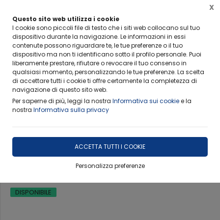
X
FERIE ESTIVE-RITIRO CAMPIONI
Questo sito web utilizza i cookie
Info importanti per non rimanere scottati
I cookie sono piccoli file di testo che i siti web collocano sul tuo
dispositivo durante la navigazione. Le informazioni in essi
contenute possono riguardare te, le tue preferenze o il tuo
dispositivo ma non ti identificano sotto il profilo personale. Puoi
liberamente prestare, rifiutare o revocare il tuo consenso in
qualsiasi momento, personalizzando le tue preferenze. La scelta
Home
Ambiti Operativi
Prove ufficiali Legge 1086/71
di accettare tutti i cookie ti offre certamente la completezza di
navigazione di questo sito web.
Per saperne di più, leggi la nostra
Informativa sui cookie
e la
nostra
Informativa sulla privacy
ACCETTA TUTTI I COOKIE
Prove su Malte
Personalizza preferenze
DISPONIBILE