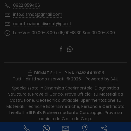
0922 859406
info.dismat@gmail.com
accettazione.dismat@pec.it
Lun-Ven 09,00-13,00 e 15,00-18.30 Sab 09,00-13,00
DISMAT S.r.l. - P.IVA 04534491008
Tutti i diritti sono riservati. © 2026 - Powered by
S4U
Specializzato in Dinamica Sperimentale, Diagnostica
Strutturale, Prove di Carico, Prove Ufficiali su Materiali da
Costruzione, Geotecnica Stradale, Sperimentazione su
Materiali, Tecniche Estensimetriche, Personale Certificato
Livello II e III PnD, Prelievi mediante Carotaggio, Prove su
acciaio da C.a. e da C.a.p.