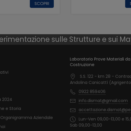
SCOPRI
erimentazione sulle Strutture e sui Ma
Laboratorio Prove Materiali da
Costruzione
ativi
S.S. 122 - km 28 - Contra
Andolina Canicattì (Agrigent
0922 859406
a 2024
info.dismat@gmail.com
ne e Storia
accettazione.dismat@pec
e Organigramma Aziendale
Lun-Ven 09,00-13,00 e 15,
Sab 09,00-13,00
noi