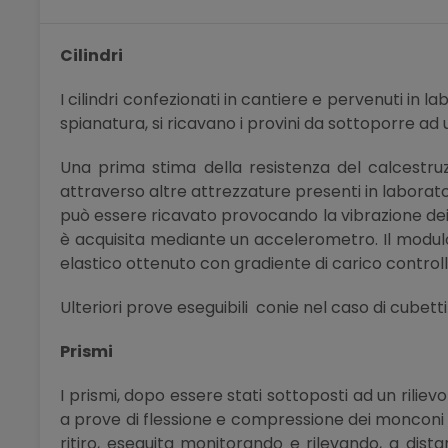
Cilindri
I cilindri confezionati in cantiere e pervenuti in
spianatura, si ricavano i provini da sottoporre ad u
Una prima stima della resistenza del calcestruz
attraverso altre attrezzature presenti in laborato
può essere ricavato provocando la vibrazione dei
è acquisita mediante un accelerometro. Il modulo
elastico ottenuto con gradiente di carico controll
Ulteriori prove eseguibili conie nel caso di cubett
Prismi
I prismi, dopo essere stati sottoposti ad un rili
a prove di flessione e compressione dei monconi r
ritiro, eseguita monitorando e rilevando, a distan