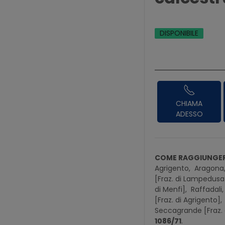
DISPONIBILE
CHIAMA
ADESSO
COME RAGGIUNGER
Agrigento,
Aragona
[Fraz. di Lampedusa
di Menfi],
Raffadali
[Fraz. di Agrigento],
Seccagrande [Fraz. 
1086/71
.