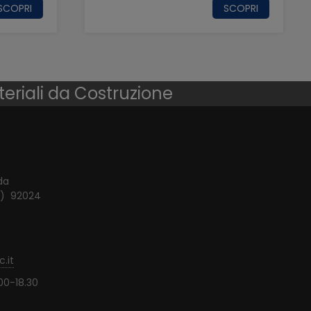
SCOPRI
SCOPRI
teriali da Costruzione
da
o) 92024
.it
00-18.30