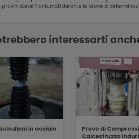
ai provini stessi frantumati durante le prove di determin
trebbero interessarti anch
su bulloni in acciaio
Prove di Compress
Calcestruzzo indur