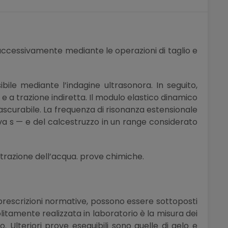
 successivamente mediante le operazioni di taglio e
ile mediante l’indagine ultrasonora. In seguito,
e a trazione indiretta. Il modulo elastico dinamico
scurabile. La frequenza di risonanza estensionale
va s — e del calcestruzzo in un range considerato
netrazione dell’acqua. prove chimiche.
 prescrizioni normative, possono essere sottoposti
itamente realizzata in laboratorio è la misura dei
o. Ulteriori prove eseguibili sono quelle di gelo e