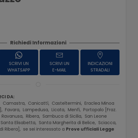
Richiedi Informazioni
SCRIVI UN
SCRIVI UN
INDICAZIONI
WHATSAPP
E-MAIL
STRADALI
CI DA:
,
Camastra,
Canicattì,
Casteltermini,
Eraclea Minoa
],
Favara,
Lampedusa,
Licata,
Menfi,
Portopalo [Fraz.
,
Ravanusa,
Ribera,
Sambuca di Sicilia,
San Leone
Santa Elisabetta,
Santa Margherita di Belice,
Sciacca,
di Ribera],
se sei interessato a
Prove ufficiali Legge