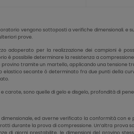
 laboratorio vengono sottoposti a verifiche dimensionali. e
lteriori prove.
zo adoperato per la realizzazione dei campioni è possib
rio è possibile determinare la resistenza a compressione 
 provino tramite un martello, applicando una tensione tra
 elastico secante ô determinato fra due punti della cur
ato.
i e carote, sono quelle di gelo e disgelo, profondità di pe
evo dimensionale, ed averne verificato la conformità con e
otti durante la prova di compressione. Un’altra prova sol
ze di giorni prestabilite. le dimensioni del provino stess