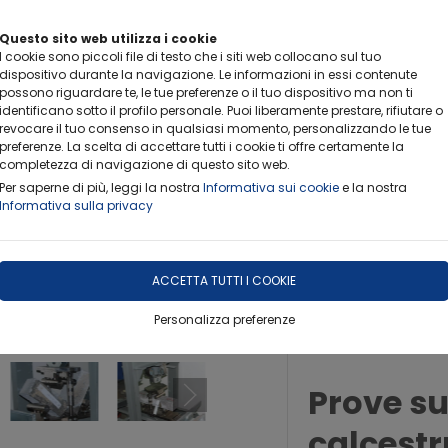
FERIE ESTIVE-RITIRO CAMPIONI
Questo sito web utilizza i cookie
Info importanti per non rimanere scottati
I cookie sono piccoli file di testo che i siti web collocano sul tuo
dispositivo durante la navigazione. Le informazioni in essi contenute
possono riguardare te, le tue preferenze o il tuo dispositivo ma non ti
identificano sotto il profilo personale. Puoi liberamente prestare, rifiutare o
revocare il tuo consenso in qualsiasi momento, personalizzando le tue
preferenze. La scelta di accettare tutti i cookie ti offre certamente la
completezza di navigazione di questo sito web.
Per saperne di più, leggi la nostra
Informativa sui cookie
e la nostra
AMBITI OPERATIVI
EVENTI
LETTERA DI RICHIESTA
Informativa sulla privacy
QUESTIONARIO DI GRADIMENTO
FOTO GALLERY
ACCETTA TUTTI I COOKIE
Personalizza preferenze
Prove su 
calcestr