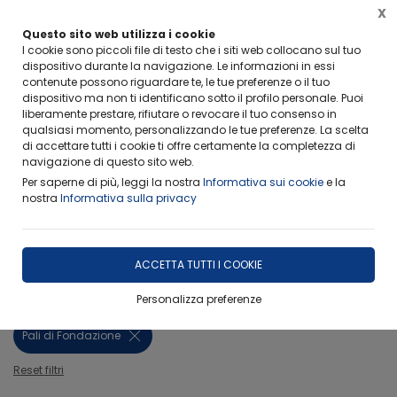
X
FERIE ESTIVE-RITIRO CAMPIONI
Questo sito web utilizza i cookie
Info importanti per non rimanere scottati
I cookie sono piccoli file di testo che i siti web collocano sul tuo
dispositivo durante la navigazione. Le informazioni in essi
contenute possono riguardare te, le tue preferenze o il tuo
dispositivo ma non ti identificano sotto il profilo personale. Puoi
liberamente prestare, rifiutare o revocare il tuo consenso in
qualsiasi momento, personalizzando le tue preferenze. La scelta
di accettare tutti i cookie ti offre certamente la completezza di
Home
Ambiti Operativi
Pali di Fondazione
navigazione di questo sito web.
Per saperne di più, leggi la nostra
Informativa sui cookie
e la
FILTRA
nostra
Informativa sulla privacy
Pali di Fondazione
ACCETTA TUTTI I COOKIE
Filtri attivi:
Personalizza preferenze
Categoria:
Pali di Fondazione
Reset filtri