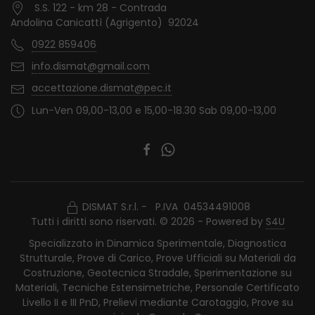
S.S. 122 - km 28 - Contrada
Andolina Canicattì (Agrigento) 92024
0922 859406
info.dismat@gmail.com
accettazione.dismat@pec.it
Lun-Ven 09,00-13,00 e 15,00-18.30 Sab 09,00-13,00
DISMAT S.r.l. - P.IVA 04534491008
Tutti i diritti sono riservati. © 2026 - Powered by
S4U
Specializzato in Dinamica Sperimentale, Diagnostica
Strutturale, Prove di Carico, Prove Ufficiali su Materiali da
Costruzione, Geotecnica Stradale, Sperimentazione su
Materiali, Tecniche Estensimetriche, Personale Certificato
Livello II e III PnD, Prelievi mediante Carotaggio, Prove su