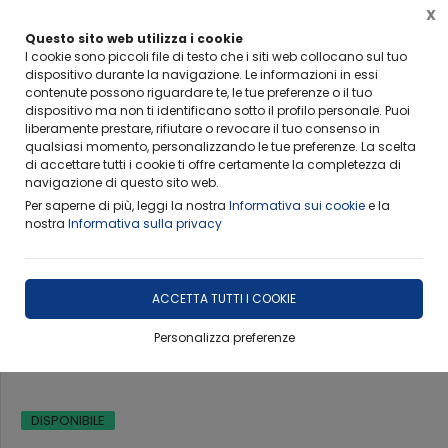
X
FERIE ESTIVE-RITIRO CAMPIONI
Questo sito web utilizza i cookie
Info importanti per non rimanere scottati
I cookie sono piccoli file di testo che i siti web collocano sul tuo
dispositivo durante la navigazione. Le informazioni in essi
contenute possono riguardare te, le tue preferenze o il tuo
dispositivo ma non ti identificano sotto il profilo personale. Puoi
liberamente prestare, rifiutare o revocare il tuo consenso in
qualsiasi momento, personalizzando le tue preferenze. La scelta
Home
Ambiti Operativi
Prove di Caratterizzazione Dinami
di accettare tutti i cookie ti offre certamente la completezza di
navigazione di questo sito web.
Per saperne di più, leggi la nostra
Informativa sui cookie
e la
nostra
Informativa sulla privacy
ACCETTA TUTTI I COOKIE
Prove di Caratterizzazione
Personalizza preferenze
Dinamiche su Strutture
DISPONIBILE