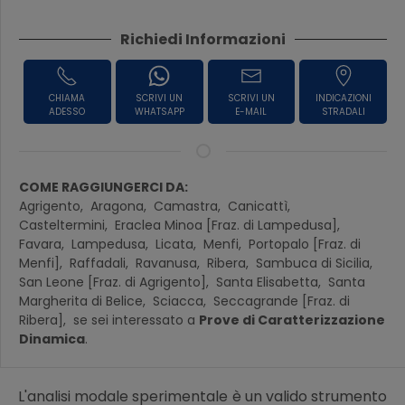
Richiedi Informazioni
CHIAMA
SCRIVI UN
SCRIVI UN
INDICAZIONI
ADESSO
WHATSAPP
E-MAIL
STRADALI
COME RAGGIUNGERCI DA:
Agrigento,
Aragona,
Camastra,
Canicattì,
Casteltermini,
Eraclea Minoa [Fraz. di Lampedusa],
Favara,
Lampedusa,
Licata,
Menfi,
Portopalo [Fraz. di
Menfi],
Raffadali,
Ravanusa,
Ribera,
Sambuca di Sicilia,
San Leone [Fraz. di Agrigento],
Santa Elisabetta,
Santa
Margherita di Belice,
Sciacca,
Seccagrande [Fraz. di
Ribera],
se sei interessato a
Prove di Caratterizzazione
Dinamica
.
L'analisi modale sperimentale è un valido strumento