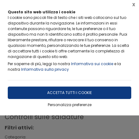
X
FERIE ESTIVE-RITIRO CAMPIONI
Questo sito web utilizza i cookie
Info importanti per non rimanere scottati
I cookie sono piccoli file di testo che i siti web collocano sul tuo
dispositivo durante la navigazione. Le informazioni in essi
contenute possono riguardare te, le tue preferenze o il tuo
dispositivo ma non ti identificano sotto il profilo personale. Puoi
liberamente prestare, rifiutare o revocare il tuo consenso in
qualsiasi momento, personalizzando le tue preferenze. La scelta
di accettare tutti i cookie ti offre certamente la completezza di
Home
Ambiti Operativi
Controlli sulle saldature
navigazione di questo sito web.
Per saperne di più, leggi la nostra
Informativa sui cookie
e la
Controllo su elementi saldati
nostra
Informativa sulla privacy
ACCETTA TUTTI I COOKIE
FILTRA
Personalizza preferenze
Controlli sulle saldature
Filtri attivi:
Categoria: